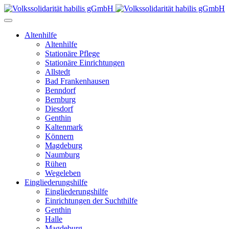
Altenhilfe
Altenhilfe
Stationäre Pflege
Stationäre Einrichtungen
Allstedt
Bad Frankenhausen
Benndorf
Bernburg
Diesdorf
Genthin
Kaltenmark
Könnern
Magdeburg
Naumburg
Rühen
Wegeleben
Eingliederungshilfe
Eingliederungshilfe
Einrichtungen der Suchthilfe
Genthin
Halle
Magdeburg