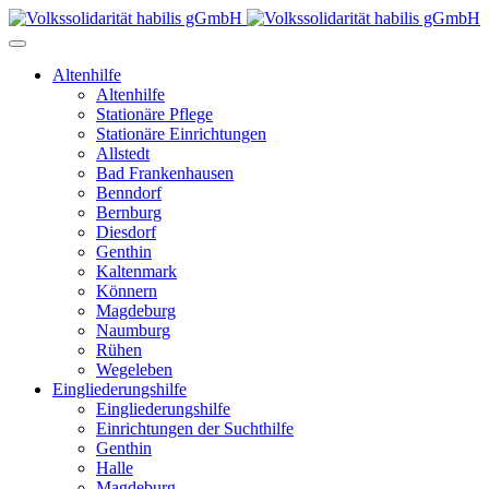
Altenhilfe
Altenhilfe
Stationäre Pflege
Stationäre Einrichtungen
Allstedt
Bad Frankenhausen
Benndorf
Bernburg
Diesdorf
Genthin
Kaltenmark
Könnern
Magdeburg
Naumburg
Rühen
Wegeleben
Eingliederungshilfe
Eingliederungshilfe
Einrichtungen der Suchthilfe
Genthin
Halle
Magdeburg