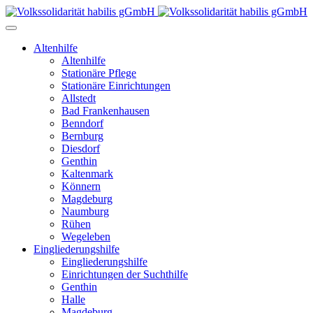
Altenhilfe
Altenhilfe
Stationäre Pflege
Stationäre Einrichtungen
Allstedt
Bad Frankenhausen
Benndorf
Bernburg
Diesdorf
Genthin
Kaltenmark
Könnern
Magdeburg
Naumburg
Rühen
Wegeleben
Eingliederungshilfe
Eingliederungshilfe
Einrichtungen der Suchthilfe
Genthin
Halle
Magdeburg