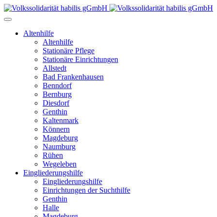
Altenhilfe
Altenhilfe
Stationäre Pflege
Stationäre Einrichtungen
Allstedt
Bad Frankenhausen
Benndorf
Bernburg
Diesdorf
Genthin
Kaltenmark
Könnern
Magdeburg
Naumburg
Rühen
Wegeleben
Eingliederungshilfe
Eingliederungshilfe
Einrichtungen der Suchthilfe
Genthin
Halle
Magdeburg