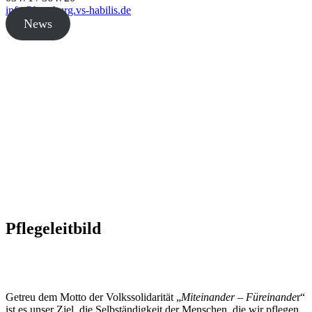
info@bernburg.vs-habilis.de
News
Pflegeleitbild
Getreu dem Motto der Volkssolidarität „
Miteinander – Füreinande
r“
ist es unser Ziel, die Selbständigkeit der Menschen, die wir pflegen