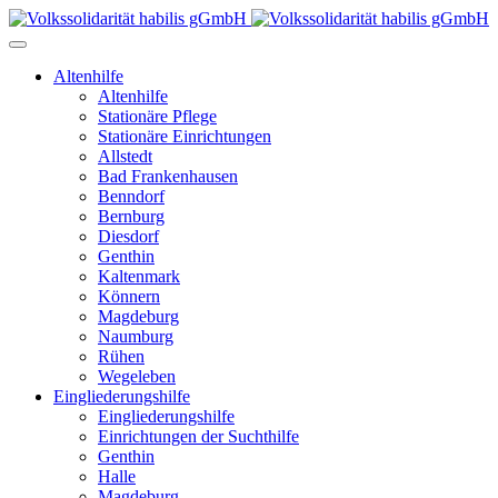
Altenhilfe
Altenhilfe
Stationäre Pflege
Stationäre Einrichtungen
Allstedt
Bad Frankenhausen
Benndorf
Bernburg
Diesdorf
Genthin
Kaltenmark
Könnern
Magdeburg
Naumburg
Rühen
Wegeleben
Eingliederungshilfe
Eingliederungshilfe
Einrichtungen der Suchthilfe
Genthin
Halle
Magdeburg