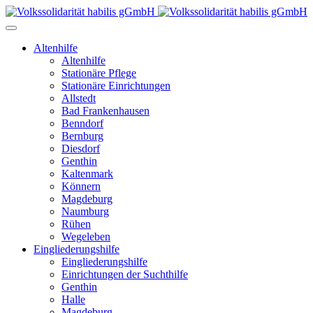
Altenhilfe
Altenhilfe
Stationäre Pflege
Stationäre Einrichtungen
Allstedt
Bad Frankenhausen
Benndorf
Bernburg
Diesdorf
Genthin
Kaltenmark
Könnern
Magdeburg
Naumburg
Rühen
Wegeleben
Eingliederungshilfe
Eingliederungshilfe
Einrichtungen der Suchthilfe
Genthin
Halle
Magdeburg