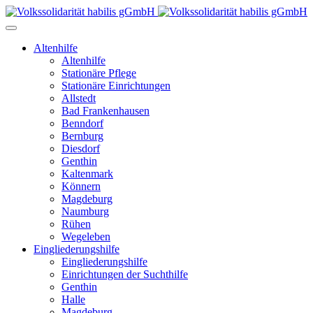
Altenhilfe
Altenhilfe
Stationäre Pflege
Stationäre Einrichtungen
Allstedt
Bad Frankenhausen
Benndorf
Bernburg
Diesdorf
Genthin
Kaltenmark
Könnern
Magdeburg
Naumburg
Rühen
Wegeleben
Eingliederungshilfe
Eingliederungshilfe
Einrichtungen der Suchthilfe
Genthin
Halle
Magdeburg