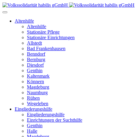
Altenhilfe
Altenhilfe
Stationäre Pflege
Stationäre Einrichtungen
Allstedt
Bad Frankenhausen
Benndorf
Bernburg
Diesdorf
Genthin
Kaltenmark
Könnern
Magdeburg
Naumburg
Rühen
Wegeleben
Eingliederungshilfe
Eingliederungshilfe
Einrichtungen der Suchthilfe
Genthin
Halle
Magdeburg