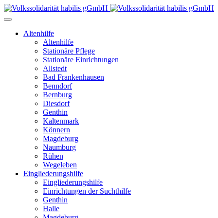
Altenhilfe
Altenhilfe
Stationäre Pflege
Stationäre Einrichtungen
Allstedt
Bad Frankenhausen
Benndorf
Bernburg
Diesdorf
Genthin
Kaltenmark
Könnern
Magdeburg
Naumburg
Rühen
Wegeleben
Eingliederungshilfe
Eingliederungshilfe
Einrichtungen der Suchthilfe
Genthin
Halle
Magdeburg