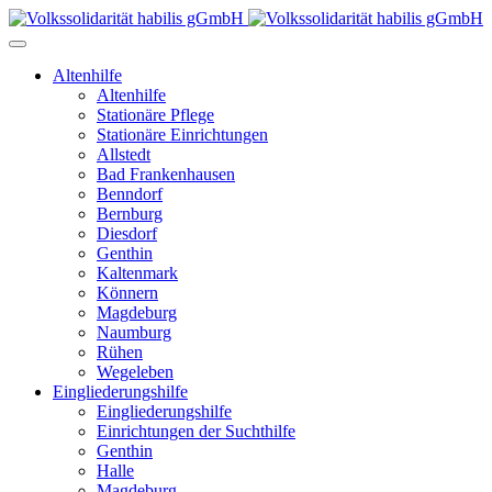
Altenhilfe
Altenhilfe
Stationäre Pflege
Stationäre Einrichtungen
Allstedt
Bad Frankenhausen
Benndorf
Bernburg
Diesdorf
Genthin
Kaltenmark
Könnern
Magdeburg
Naumburg
Rühen
Wegeleben
Eingliederungshilfe
Eingliederungshilfe
Einrichtungen der Suchthilfe
Genthin
Halle
Magdeburg