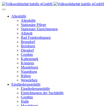
Altenhilfe
Altenhilfe
Stationäre Pflege
Stationäre Einrichtungen
Allstedt
Bad Frankenhausen
Benndorf
Bernburg
Diesdorf
Genthin
Kaltenmark
Könnern
Magdeburg
Naumburg
Rühen
Wegeleben
Eingliederungshilfe
Eingliederungshilfe
Einrichtungen der Suchthilfe
Genthin
Halle
Magdeburg