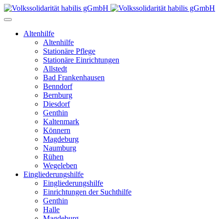
Altenhilfe
Altenhilfe
Stationäre Pflege
Stationäre Einrichtungen
Allstedt
Bad Frankenhausen
Benndorf
Bernburg
Diesdorf
Genthin
Kaltenmark
Könnern
Magdeburg
Naumburg
Rühen
Wegeleben
Eingliederungshilfe
Eingliederungshilfe
Einrichtungen der Suchthilfe
Genthin
Halle
Magdeburg