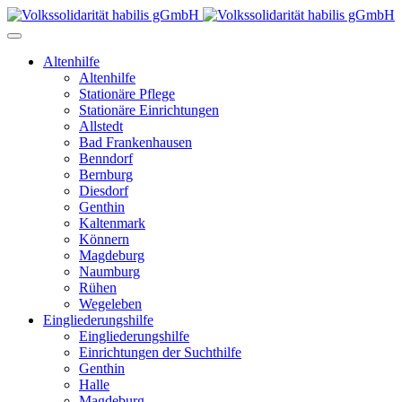
Altenhilfe
Altenhilfe
Stationäre Pflege
Stationäre Einrichtungen
Allstedt
Bad Frankenhausen
Benndorf
Bernburg
Diesdorf
Genthin
Kaltenmark
Könnern
Magdeburg
Naumburg
Rühen
Wegeleben
Eingliederungshilfe
Eingliederungshilfe
Einrichtungen der Suchthilfe
Genthin
Halle
Magdeburg