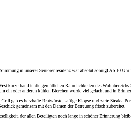
e Stimmung in unserer Seniorenresidenz war absolut sonnig! Ab 10 Uh
Fest kurzerhand in die gemütlichen Räumlichkeiten des Wohnbereichs 2 
 ein oder anderen kühlen Bierchen wurde viel gelacht und in Erinne
Grill gab es herzhafte Bratwürste, saftige Klopse und zarte Steaks. P
d Geschick gemeinsam mit den Damen der Betreuung frisch zubereitet.
selligkeit, der allen Beteiligten noch lange in schöner Erinnerung bl