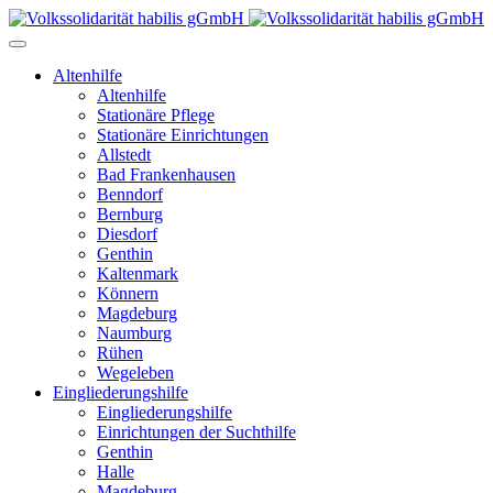
Altenhilfe
Altenhilfe
Stationäre Pflege
Stationäre Einrichtungen
Allstedt
Bad Frankenhausen
Benndorf
Bernburg
Diesdorf
Genthin
Kaltenmark
Könnern
Magdeburg
Naumburg
Rühen
Wegeleben
Eingliederungshilfe
Eingliederungshilfe
Einrichtungen der Suchthilfe
Genthin
Halle
Magdeburg