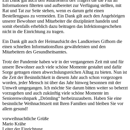
Ein Dank gilt auch den Mitarbeitern des Trägers die die Flut an
Informationen filterten und aufbereitet zur Verfügung stellten, mit
Rat und Tat zur Seite stehen, wenn es darum geht einen
Bestellengpass zu vermeiden. Ein Dank gilt auch den Angehörigen
unserer Bewohner und Mitarbeiter die diszipliniert handeln und
somit ebenfalls erheblich dazu beitragen das Infektionsgeschehen
nicht in die Einrichtung zu tragen.
Ein Dank gilt auch der Heimaufsicht des Landkreises Gifhorn die
einen schnellen Informationsfluss gewährleisten und den
Mitarbeitern des Gesundheitsamtes.
Trotz der Pandemie haben wir in der vergangenen Zeit mit und für
unsere Bewohner auch viele schöne Momente gestaltet und dafür
Sorge getragen einen abwechslungsreichen Alltag zu bieten. Nun ist
die Zeit der Besinnlichkeit in diesem Jahr auch schon vorgezogen
worden, jeder Mensch ist über das Jahr hinweg besonnen mit der
Umwelt umgegangen. Ich möchte Sie darum bitten weiter so beherzt
vorzugehen und auch zukünftig viele schöne Momente im
Seniorenwohnpark „Drömling“ herbeizuzaubern. Haben Sie eine
besinnliche Weihnachtszeit mit Ihren Familien und bleiben Sie vor
allem gesund!
vorweihnachtliche Grüße
Mario Krähe
Leiter der Einrichtung