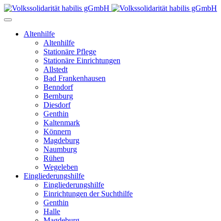
Altenhilfe
Altenhilfe
Stationäre Pflege
Stationäre Einrichtungen
Allstedt
Bad Frankenhausen
Benndorf
Bernburg
Diesdorf
Genthin
Kaltenmark
Könnern
Magdeburg
Naumburg
Rühen
Wegeleben
Eingliederungshilfe
Eingliederungshilfe
Einrichtungen der Suchthilfe
Genthin
Halle
Magdeburg