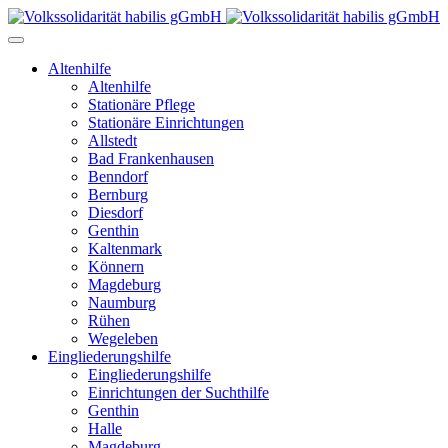
Altenhilfe
Altenhilfe
Stationäre Pflege
Stationäre Einrichtungen
Allstedt
Bad Frankenhausen
Benndorf
Bernburg
Diesdorf
Genthin
Kaltenmark
Könnern
Magdeburg
Naumburg
Rühen
Wegeleben
Eingliederungshilfe
Eingliederungshilfe
Einrichtungen der Suchthilfe
Genthin
Halle
Magdeburg