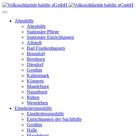
Altenhilfe
Altenhilfe
Stationäre Pflege
Stationäre Einrichtungen
Allstedt
Bad Frankenhausen
Benndorf
Bernburg
Diesdorf
Genthin
Kaltenmark
Könnern
Magdeburg
Naumburg
Rühen
Wegeleben
Eingliederungshilfe
Eingliederungshilfe
Einrichtungen der Suchthilfe
Genthin
Halle
Magdeburg