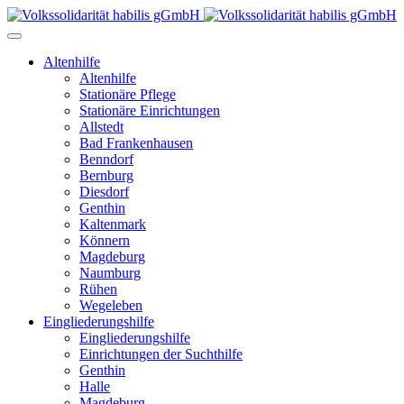
Altenhilfe
Altenhilfe
Stationäre Pflege
Stationäre Einrichtungen
Allstedt
Bad Frankenhausen
Benndorf
Bernburg
Diesdorf
Genthin
Kaltenmark
Könnern
Magdeburg
Naumburg
Rühen
Wegeleben
Eingliederungshilfe
Eingliederungshilfe
Einrichtungen der Suchthilfe
Genthin
Halle
Magdeburg