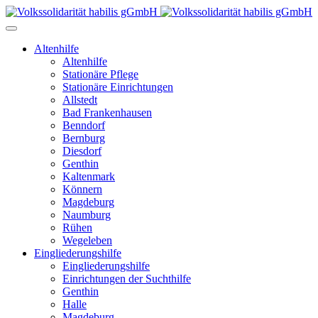
Altenhilfe
Altenhilfe
Stationäre Pflege
Stationäre Einrichtungen
Allstedt
Bad Frankenhausen
Benndorf
Bernburg
Diesdorf
Genthin
Kaltenmark
Könnern
Magdeburg
Naumburg
Rühen
Wegeleben
Eingliederungshilfe
Eingliederungshilfe
Einrichtungen der Suchthilfe
Genthin
Halle
Magdeburg