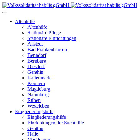
Altenhilfe
Altenhilfe
Stationäre Pflege
Stationäre Einrichtungen
Allstedt
Bad Frankenhausen
Benndorf
Bernburg
Diesdorf
Genthin
Kaltenmark
Könnern
Magdeburg
Naumburg
Rühen
Wegeleben
Eingliederungshilfe
Eingliederungshilfe
Einrichtungen der Suchthilfe
Genthin
Halle
Magdeburg