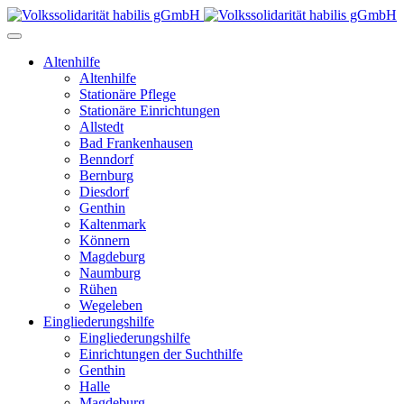
Altenhilfe
Altenhilfe
Stationäre Pflege
Stationäre Einrichtungen
Allstedt
Bad Frankenhausen
Benndorf
Bernburg
Diesdorf
Genthin
Kaltenmark
Könnern
Magdeburg
Naumburg
Rühen
Wegeleben
Eingliederungshilfe
Eingliederungshilfe
Einrichtungen der Suchthilfe
Genthin
Halle
Magdeburg