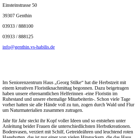
Einsteinstrasse 50
39307 Genthin
03933 / 888100
03933 / 888125
info@genthin.vs-habilis.de
Im Seniorenzentrum Haus „Georg Stilke“ hat die Herbstzeit mit
einem kreativen Floristiknachmittag begonnen. Dazu beigetragen
haben unsere ehrenamtlichen Helferinnen -eine Floristin im
Ruhestand und unsere ehemalige Mitarbeiterin-. Schon viele Tage
vorher hatten sie alle Hände voll zu tun, zogen durch Wald und Flur
um Naturmaterialien zusammen zutragen.
Jahr für Jahr steckt ihr Kopf voller Ideen und so entstehen unter
Anleitung beider Frauen die unterschiedlichsten Herbstkreationen.
Bodenvasen, verziert mit Schilf, Getreideähren und leuchtend roten
Hagebutten, das ist nur einer von vielen Hinguckern, die das Haus