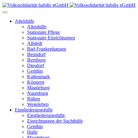
Altenhilfe
Altenhilfe
Stationäre Pflege
Stationäre Einrichtungen
Allstedt
Bad Frankenhausen
Benndorf
Bernburg
Diesdorf
Genthin
Kaltenmark
Könnern
Magdeburg
Naumburg
Rühen
Wegeleben
Eingliederungshilfe
Eingliederungshilfe
Einrichtungen der Suchthilfe
Genthin
Halle
Magdeburg