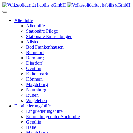
Altenhilfe
Altenhilfe
Stationäre Pflege
Stationäre Einrichtungen
Allstedt
Bad Frankenhausen
Benndorf
Bernburg
Diesdorf
Genthin
Kaltenmark
Könnern
Magdeburg
Naumburg
Rühen
Wegeleben
Eingliederungshilfe
Eingliederungshilfe
Einrichtungen der Suchthilfe
Genthin
Halle
Magdeburg