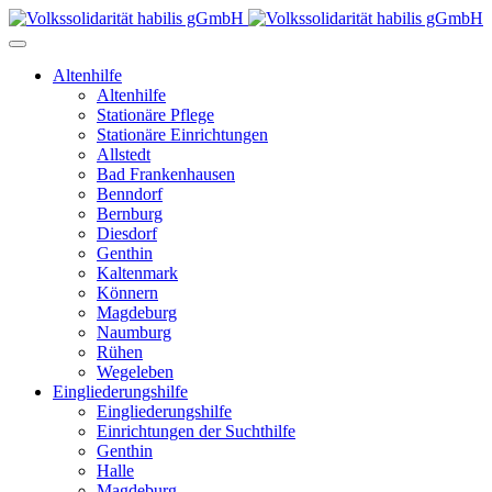
Altenhilfe
Altenhilfe
Stationäre Pflege
Stationäre Einrichtungen
Allstedt
Bad Frankenhausen
Benndorf
Bernburg
Diesdorf
Genthin
Kaltenmark
Könnern
Magdeburg
Naumburg
Rühen
Wegeleben
Eingliederungshilfe
Eingliederungshilfe
Einrichtungen der Suchthilfe
Genthin
Halle
Magdeburg