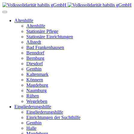
Altenhilfe
Altenhilfe
Stationäre Pflege
Stationäre Einrichtungen
Allstedt
Bad Frankenhausen
Benndorf
Bernburg
Diesdorf
Genthin
Kaltenmark
Könnern
Magdeburg
Naumburg
Rühen
Wegeleben
Eingliederungshilfe
Eingliederungshilfe
Einrichtungen der Suchthilfe
Genthin
Halle
Magdeburg