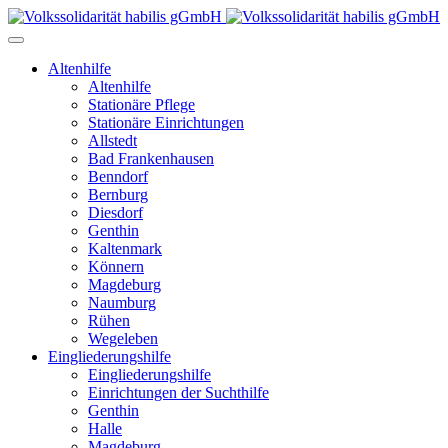
Altenhilfe
Altenhilfe
Stationäre Pflege
Stationäre Einrichtungen
Allstedt
Bad Frankenhausen
Benndorf
Bernburg
Diesdorf
Genthin
Kaltenmark
Könnern
Magdeburg
Naumburg
Rühen
Wegeleben
Eingliederungshilfe
Eingliederungshilfe
Einrichtungen der Suchthilfe
Genthin
Halle
Magdeburg