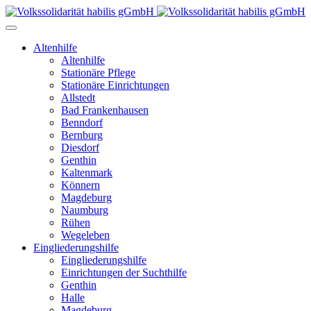
Altenhilfe
Altenhilfe
Stationäre Pflege
Stationäre Einrichtungen
Allstedt
Bad Frankenhausen
Benndorf
Bernburg
Diesdorf
Genthin
Kaltenmark
Könnern
Magdeburg
Naumburg
Rühen
Wegeleben
Eingliederungshilfe
Eingliederungshilfe
Einrichtungen der Suchthilfe
Genthin
Halle
Magdeburg