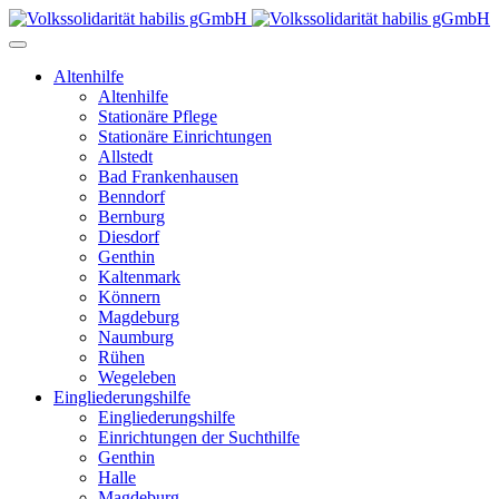
Altenhilfe
Altenhilfe
Stationäre Pflege
Stationäre Einrichtungen
Allstedt
Bad Frankenhausen
Benndorf
Bernburg
Diesdorf
Genthin
Kaltenmark
Könnern
Magdeburg
Naumburg
Rühen
Wegeleben
Eingliederungshilfe
Eingliederungshilfe
Einrichtungen der Suchthilfe
Genthin
Halle
Magdeburg