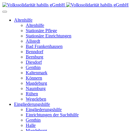
Altenhilfe
Altenhilfe
Stationäre Pflege
Stationäre Einrichtungen
Allstedt
Bad Frankenhausen
Benndorf
Bernburg
Diesdorf
Genthin
Kaltenmark
Könnern
Magdeburg
Naumburg
Rühen
Wegeleben
Eingliederungshilfe
Eingliederungshilfe
Einrichtungen der Suchthilfe
Genthin
Halle
Magdeburg