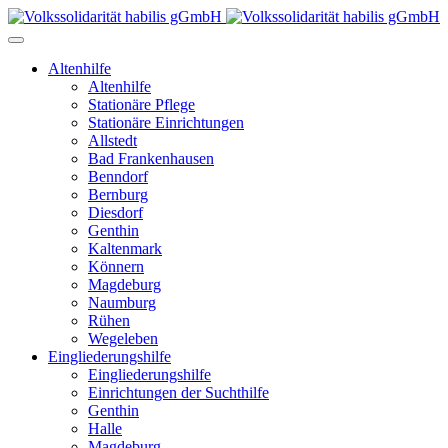
Altenhilfe
Altenhilfe
Stationäre Pflege
Stationäre Einrichtungen
Allstedt
Bad Frankenhausen
Benndorf
Bernburg
Diesdorf
Genthin
Kaltenmark
Könnern
Magdeburg
Naumburg
Rühen
Wegeleben
Eingliederungshilfe
Eingliederungshilfe
Einrichtungen der Suchthilfe
Genthin
Halle
Magdeburg