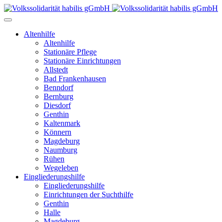
Altenhilfe
Altenhilfe
Stationäre Pflege
Stationäre Einrichtungen
Allstedt
Bad Frankenhausen
Benndorf
Bernburg
Diesdorf
Genthin
Kaltenmark
Könnern
Magdeburg
Naumburg
Rühen
Wegeleben
Eingliederungshilfe
Eingliederungshilfe
Einrichtungen der Suchthilfe
Genthin
Halle
Magdeburg