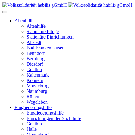
Altenhilfe
Altenhilfe
Stationäre Pflege
Stationäre Einrichtungen
Allstedt
Bad Frankenhausen
Benndorf
Bernburg
Diesdorf
Genthin
Kaltenmark
Könnern
Magdeburg
Naumburg
Rühen
Wegeleben
Eingliederungshilfe
Eingliederungshilfe
Einrichtungen der Suchthilfe
Genthin
Halle
Magdeburg