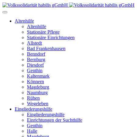
Altenhilfe
Altenhilfe
Stationäre Pflege
Stationäre Einrichtungen
Allstedt
Bad Frankenhausen
Benndorf
Bernburg
Diesdorf
Genthin
Kaltenmark
Könnern
Magdeburg
Naumburg
Rühen
Wegeleben
Eingliederungshilfe
Eingliederungshilfe
Einrichtungen der Suchthilfe
Genthin
Halle
Magdeburg