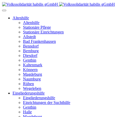
Altenhilfe
Altenhilfe
Stationäre Pflege
Stationäre Einrichtungen
Allstedt
Bad Frankenhausen
Benndorf
Bernburg
Diesdorf
Genthin
Kaltenmark
Könnern
Magdeburg
Naumburg
Rühen
Wegeleben
Eingliederungshilfe
Eingliederungshilfe
Einrichtungen der Suchthilfe
Genthin
Halle
Magdeburg