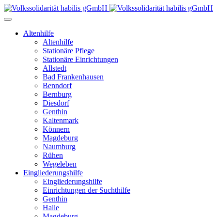
Altenhilfe
Altenhilfe
Stationäre Pflege
Stationäre Einrichtungen
Allstedt
Bad Frankenhausen
Benndorf
Bernburg
Diesdorf
Genthin
Kaltenmark
Könnern
Magdeburg
Naumburg
Rühen
Wegeleben
Eingliederungshilfe
Eingliederungshilfe
Einrichtungen der Suchthilfe
Genthin
Halle
Magdeburg