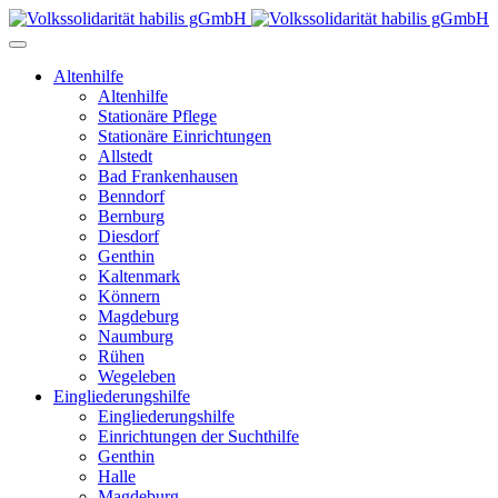
Altenhilfe
Altenhilfe
Stationäre Pflege
Stationäre Einrichtungen
Allstedt
Bad Frankenhausen
Benndorf
Bernburg
Diesdorf
Genthin
Kaltenmark
Könnern
Magdeburg
Naumburg
Rühen
Wegeleben
Eingliederungshilfe
Eingliederungshilfe
Einrichtungen der Suchthilfe
Genthin
Halle
Magdeburg