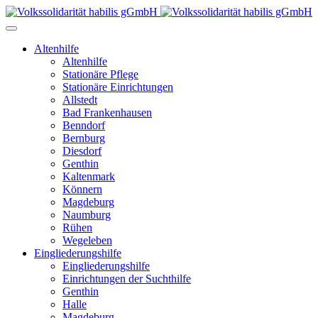
Altenhilfe
Altenhilfe
Stationäre Pflege
Stationäre Einrichtungen
Allstedt
Bad Frankenhausen
Benndorf
Bernburg
Diesdorf
Genthin
Kaltenmark
Könnern
Magdeburg
Naumburg
Rühen
Wegeleben
Eingliederungshilfe
Eingliederungshilfe
Einrichtungen der Suchthilfe
Genthin
Halle
Magdeburg