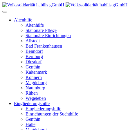
Altenhilfe
Altenhilfe
Stationäre Pflege
Stationäre Einrichtungen
Allstedt
Bad Frankenhausen
Benndorf
Bernburg
Diesdorf
Genthin
Kaltenmark
Könnern
Magdeburg
Naumburg
Rühen
Wegeleben
Eingliederungshilfe
Eingliederungshilfe
Einrichtungen der Suchthilfe
Genthin
Halle
Magdeburg