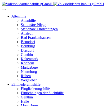
Altenhilfe
Altenhilfe
Stationäre Pflege
Stationäre Einrichtungen
Allstedt
Bad Frankenhausen
Benndorf
Bernburg
Diesdorf
Genthin
Kaltenmark
Könnern
Magdeburg
Naumburg
Rühen
Wegeleben
Eingliederungshilfe
Eingliederungshilfe
Einrichtungen der Suchthilfe
Genthin
Halle
Magdeburg