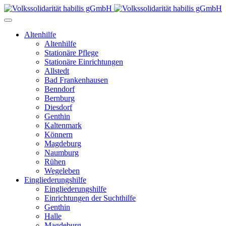
Altenhilfe
Altenhilfe
Stationäre Pflege
Stationäre Einrichtungen
Allstedt
Bad Frankenhausen
Benndorf
Bernburg
Diesdorf
Genthin
Kaltenmark
Könnern
Magdeburg
Naumburg
Rühen
Wegeleben
Eingliederungshilfe
Eingliederungshilfe
Einrichtungen der Suchthilfe
Genthin
Halle
Magdeburg