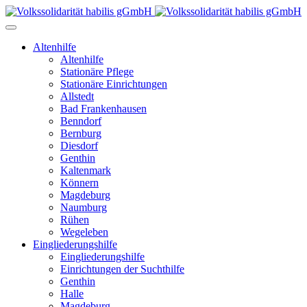
Altenhilfe
Altenhilfe
Stationäre Pflege
Stationäre Einrichtungen
Allstedt
Bad Frankenhausen
Benndorf
Bernburg
Diesdorf
Genthin
Kaltenmark
Könnern
Magdeburg
Naumburg
Rühen
Wegeleben
Eingliederungshilfe
Eingliederungshilfe
Einrichtungen der Suchthilfe
Genthin
Halle
Magdeburg