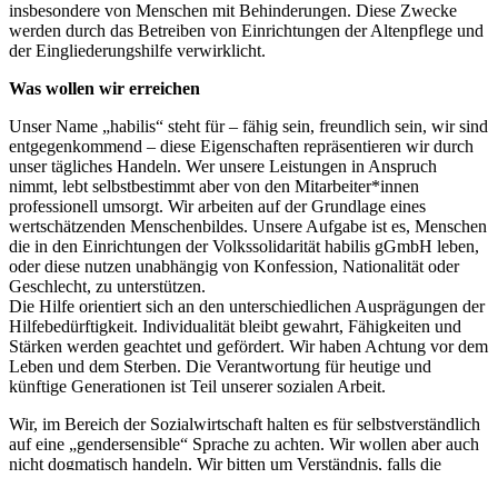
insbesondere von Menschen mit Behinderungen. Diese Zwecke
werden durch das Betreiben von Einrichtungen der Altenpflege und
der Eingliederungshilfe verwirklicht.
Was wollen wir erreichen
Unser Name „habilis“ steht für – fähig sein, freundlich sein, wir sind
entgegenkommend – diese Eigenschaften repräsentieren wir durch
unser tägliches Handeln. Wer unsere Leistungen in Anspruch
nimmt, lebt selbstbestimmt aber von den Mitarbeiter*innen
professionell umsorgt. Wir arbeiten auf der Grundlage eines
wertschätzenden Menschenbildes. Unsere Aufgabe ist es, Menschen
die in den Einrichtungen der Volkssolidarität habilis gGmbH leben,
oder diese nutzen unabhängig von Konfession, Nationalität oder
Geschlecht, zu unterstützen.
Die Hilfe orientiert sich an den unterschiedlichen Ausprägungen der
Hilfebedürftigkeit. Individualität bleibt gewahrt, Fähigkeiten und
Stärken werden geachtet und gefördert. Wir haben Achtung vor dem
Leben und dem Sterben. Die Verantwortung für heutige und
künftige Generationen ist Teil unserer sozialen Arbeit.
Wir, im Bereich der Sozialwirtschaft halten es für selbstverständlich
auf eine „gendersensible“ Sprache zu achten. Wir wollen aber auch
nicht dogmatisch handeln. Wir bitten um Verständnis, falls die
Umsetzung der gendersensiblen Sprache nicht in jedem Fall perfekt