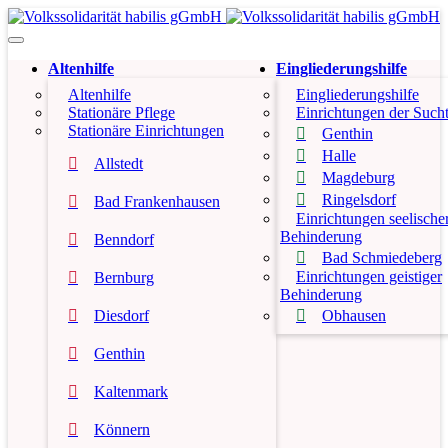
Altenhilfe
Eingliederungshilfe
Altenhilfe
Eingliederungshilfe
Stationäre Pflege
Einrichtungen der Sucht
Stationäre Einrichtungen
Genthin
Halle
Allstedt
Magdeburg
Ringelsdorf
Bad Frankenhausen
Einrichtungen seelische
Behinderung
Benndorf
Bad Schmiedeberg
Einrichtungen geistiger
Bernburg
Behinderung
Diesdorf
Obhausen
Genthin
Kaltenmark
Könnern